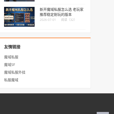
新开魔域私服怎么选 老玩家
推荐稳定耐玩的版本
2026-07-01
阅读（32）
友情链接
魔域私服
魔域SF
魔域私服外挂
私服魔域