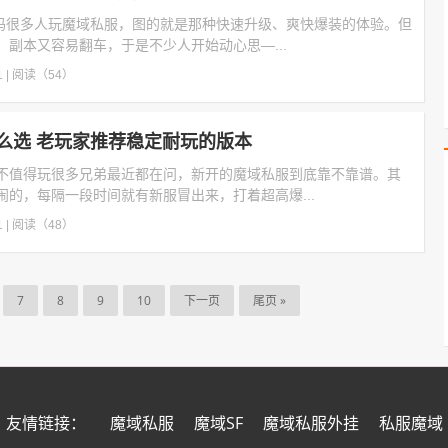
用吗很多人玩魔域私服，图的就是那种快速升级、爽快爆装的体验。但
副本又容易翻车，于是不少人开始动心思—...
1
|
阅读（54）
么选 老玩家推荐稳定耐玩的版本
不值得玩很多兄弟最近都在问，新开的魔域私服到底靠不靠谱。其
闹的，每隔一段时间就有新服冒出来，打着超高爆...
1
|
阅读（48）
7
8
9
10
下一页
尾页 »
魔域私服
魔域SF
魔域私服外挂
私服魔域
友情链接：