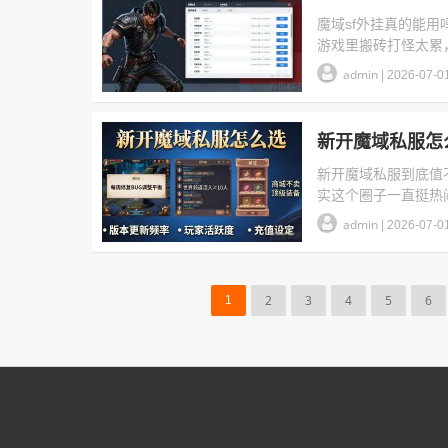
魔域sf外挂真的能
游戏里搬砖打怪太累，
admin
|
2026-07-0
新开魔域私服怎
新开魔域私服到底值
实这个圈子一直挺热
admin
|
2026-07-0
2
3
4
5
6
1