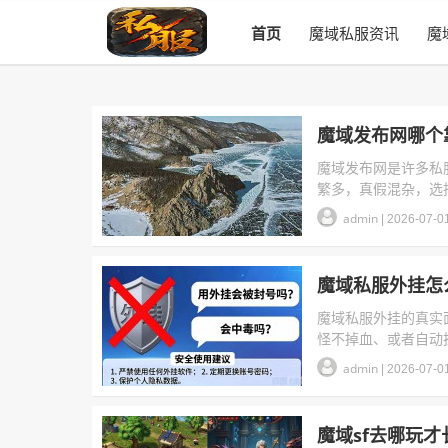
首页
魔域私服资讯
魔
魔域发布网哪个
魔域发布网是许多私
繁多，真假混杂，选
admin
|
2026-07-0
魔域私服外挂怎
魔域私服外挂的真实
怪不掉血、或者自动
admin
|
2026-07-0
魔域sf去哪玩才