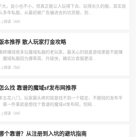
大不大，说小也不小，但真正能让人玩得下去、玩得长久的服，其实就
多年私服，从最初被广告骗进去的坑货服，到...
1
|
阅读（49）
版本推荐 散人玩家打金攻略
搬砖赚钱很多玩魔域私服的老玩家，最关心的就是游戏里能不能赚
，魔域私服因为爆率高、升级快，确实比官服更适...
1
|
阅读（56）
怎么找 靠谱的魔域sf发布网推荐
本五花八门，玩家最头疼的就是找不到一个稳定、不圈钱的发布平
第一件事就是想找个靠谱的魔域sf发布网，但网...
1
|
阅读（49）
哪个靠谱？从注册到入坑的避坑指南