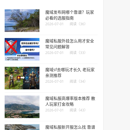
魔域发布网哪个靠谱？玩家
必看的选服指南
2026-07-01
阅读（36）
魔域私服外挂怎么用才安全
常见问题解答
2026-07-01
阅读（33）
魔域sf去哪玩才长久 老玩家
亲测推荐
2026-07-01
阅读（34）
魔域私服高爆率版本推荐 散
人玩家打金攻略
2026-07-01
阅读（43）
魔域私服新开服怎么找 靠谱