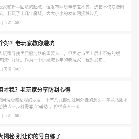
玩家和新手回坑的起点，但发布网质量参差不齐，选错不仅浪费时
坑。我玩了十几年魔域，大大小小的发布网接触过几...
1
|
阅读（58）
个好？老玩家教你避坑
人玩家寻找优质服务器的重要入口，但面对市面上层出不穷的版
何辨别好坏。作为一个玩魔域多年的老玩家，我对发布...
1
|
阅读（48）
么用才稳？老玩家分享防封心得
不能用玩魔域私服的朋友，十有八九都动过用外挂的念头。毕竟私服本
快人一步就得靠点“辅助”。但很多人一听...
1
|
阅读（55）
大揭秘 别让你的号白练了