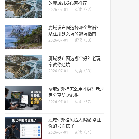
的魔域sf发布网推荐
2026-07-01
阅读（32）
魔域发布网选择哪个靠谱？
从注册到入坑的避坑指南
2026-07-01
阅读（33）
魔域发布网选哪个好？老玩
家教你避坑
2026-07-01
阅读（33）
魔域sf外挂怎么用才稳？老玩
家分享防封心得
2026-07-01
阅读（37）
魔域sf外挂风险大揭秘 别让
你的号白练了
2026-07-01
阅读（31）