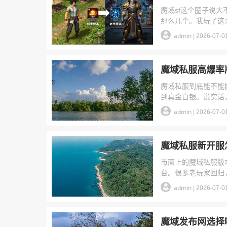
魔域sf这个圈子说
那么几个。我玩了这么
admin
|
2026-07-0
魔域私服高爆率
魔域私服到底能不能
到真金白银。说实话
admin
|
2026-07-0
魔域私服新开服
市面上的魔域私服版
台。很多老玩家回归，
admin
|
2026-07-0
魔域发布网选择