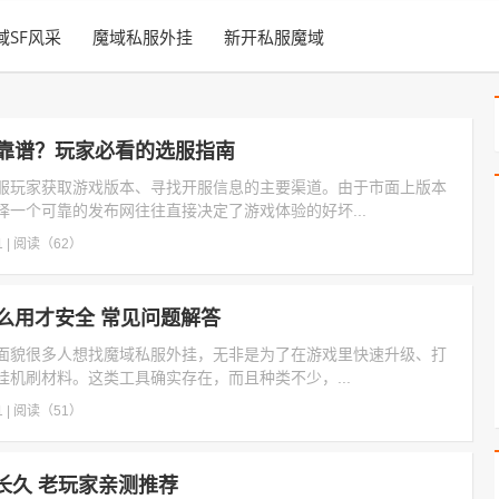
域SF风采
魔域私服外挂
新开私服魔域
靠谱？玩家必看的选服指南
服玩家获取游戏版本、寻找开服信息的主要渠道。由于市面上版本
择一个可靠的发布网往往直接决定了游戏体验的好坏...
1
|
阅读（62）
么用才安全 常见问题解答
面貌很多人想找魔域私服外挂，无非是为了在游戏里快速升级、打
挂机刷材料。这类工具确实存在，而且种类不少，...
1
|
阅读（51）
长久 老玩家亲测推荐