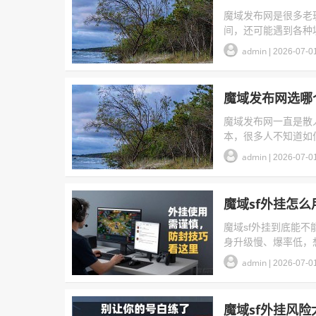
魔域发布网是很多老
间，还可能遇到各种
admin
|
2026-07-0
魔域发布网选哪
魔域发布网一直是散
本，很多人不知道如
admin
|
2026-07-0
魔域sf外挂怎
魔域sf外挂到底能
身升级慢、爆率低，想
admin
|
2026-07-0
魔域sf外挂风险